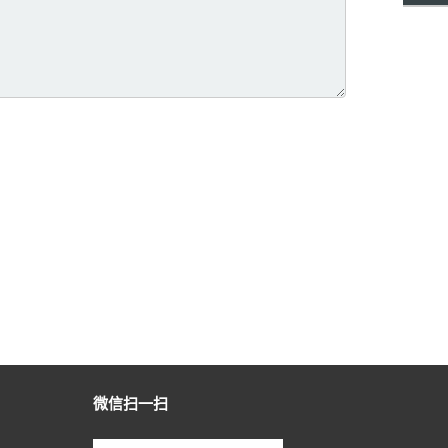
微信扫一扫