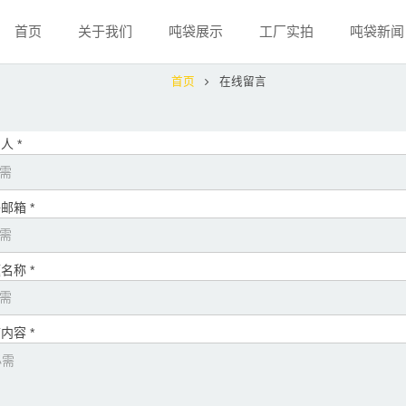
首页
关于我们
吨袋展示
工厂实拍
吨袋新闻
在线留言
首页
在线留言
人 *
邮箱 *
名称 *
内容 *